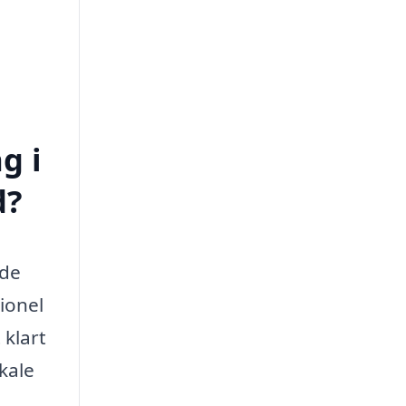
g i
d?
åde
ionel
 klart
kale