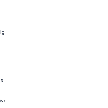
ig
ne
ive