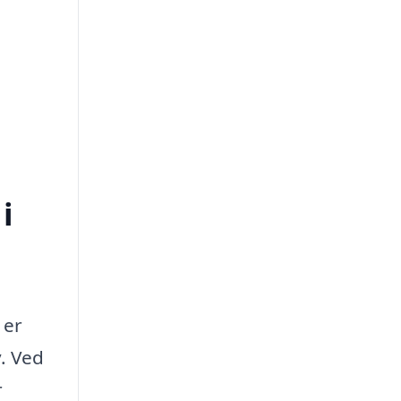
i
 er
v. Ved
r