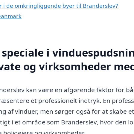
 i de omkringliggende byer til Branderslev?
 Danmark
speciale i vinduespudsnin
ivate og virksomheder me
randerslev kan være en afgørende faktor for b
ræsentere et professionelt indtryk. En profess
ng af vinduer, men sørger også for at skabe et
gtigt i et område som Branderslev, hvor den lo
e boligejere og virksomheder.