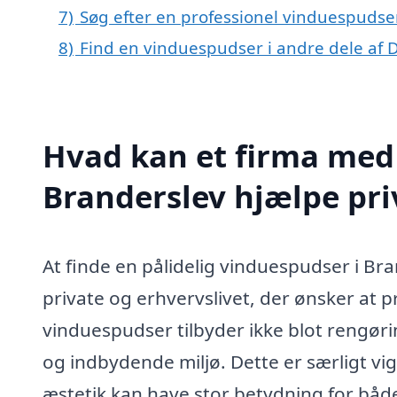
7)
Søg efter en professionel vinduespudser
8)
Find en vinduespudser i andre dele af
Hvad kan et firma med 
Branderslev hjælpe pr
At finde en pålidelig vinduespudser i B
private og erhvervslivet, der ønsker at p
vinduespudser tilbyder ikke blot rengøri
og indbydende miljø. Dette er særligt vi
æstetik kan have stor betydning for båd