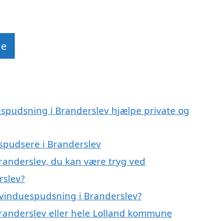
de
espudsning i Branderslev hjælpe private og
espudsere i Branderslev
Branderslev, du kan være tryg ved
rslev?
 vinduespudsning i Branderslev?
Branderslev eller hele Lolland kommune