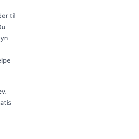
er til
Du
syn
ælpe
ev.
atis