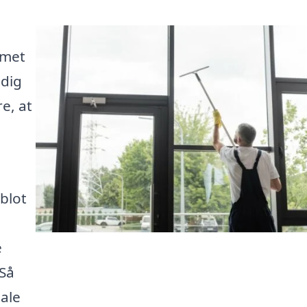
mmet
 dig
e, at
 blot
e
 Så
ale