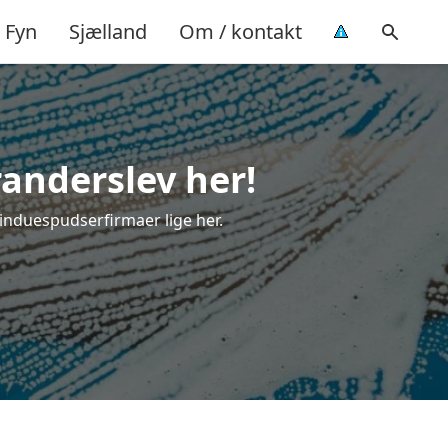
Fyn
Sjælland
Om / kontakt
randerslev her!
vinduespudserfirmaer lige her.