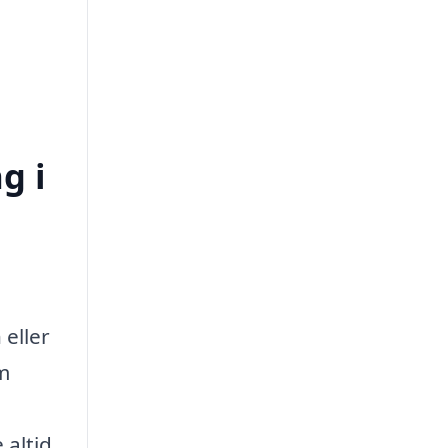
g i
eller
em
 altid