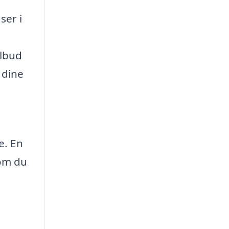
ser i
ilbud
 dine
e. En
som du