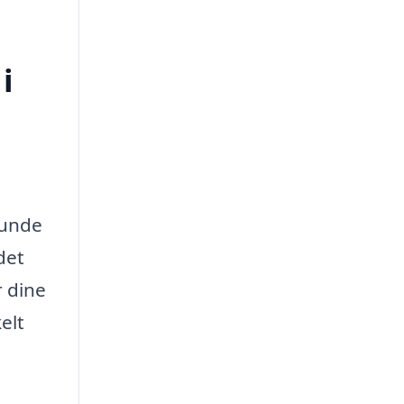
i
runde
det
r dine
elt