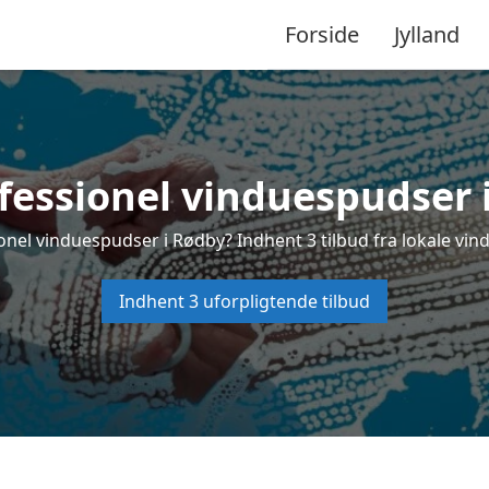
Forside
Jylland
fessionel vinduespudser 
onel vinduespudser i Rødby? Indhent 3 tilbud fra lokale vin
Indhent 3 uforpligtende tilbud