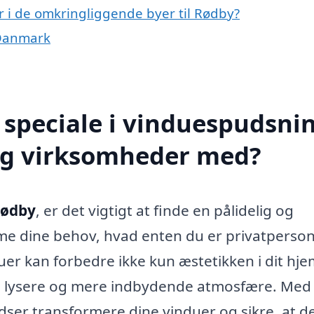
r i de omkringliggende byer til Rødby?
 Danmark
speciale i vinduespudsnin
og virksomheder med?
Rødby
, er det vigtigt at finde en pålidelig og
e dine behov, hvad enten du er privatperson 
uer kan forbedre ikke kun æstetikken i dit hj
en lysere og mere indbydende atmosfære. Med
ser transformere dine vinduer og sikre, at de