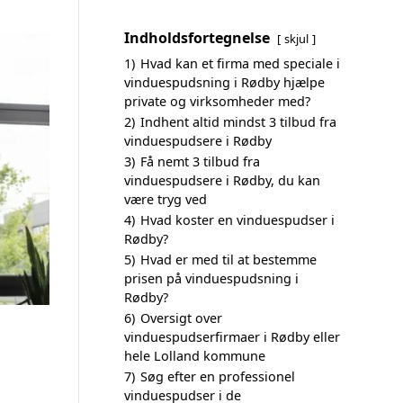
Indholdsfortegnelse
skjul
1)
Hvad kan et firma med speciale i
vinduespudsning i Rødby hjælpe
private og virksomheder med?
2)
Indhent altid mindst 3 tilbud fra
vinduespudsere i Rødby
3)
Få nemt 3 tilbud fra
vinduespudsere i Rødby, du kan
være tryg ved
4)
Hvad koster en vinduespudser i
Rødby?
5)
Hvad er med til at bestemme
prisen på vinduespudsning i
Rødby?
6)
Oversigt over
vinduespudserfirmaer i Rødby eller
hele Lolland kommune
7)
Søg efter en professionel
vinduespudser i de