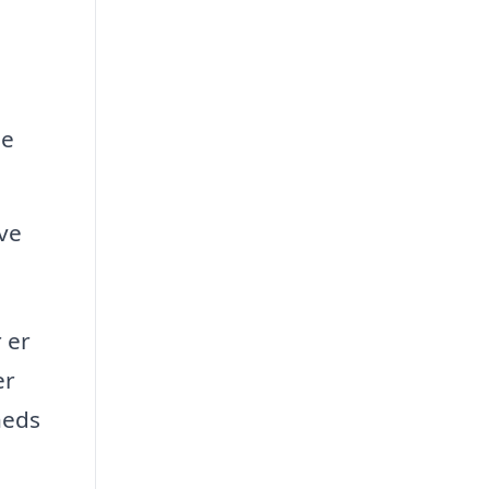
de
ve
 er
er
heds