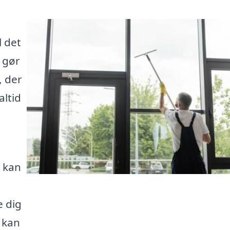
 det
 gør
, der
altid
, kan
e dig
 kan