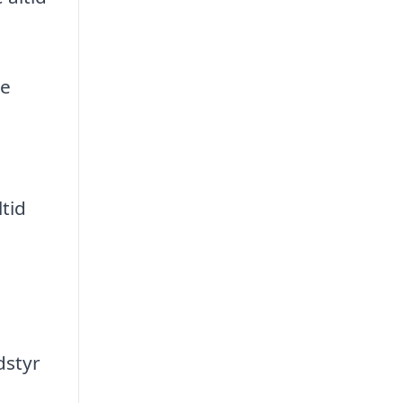
de
tid
dstyr