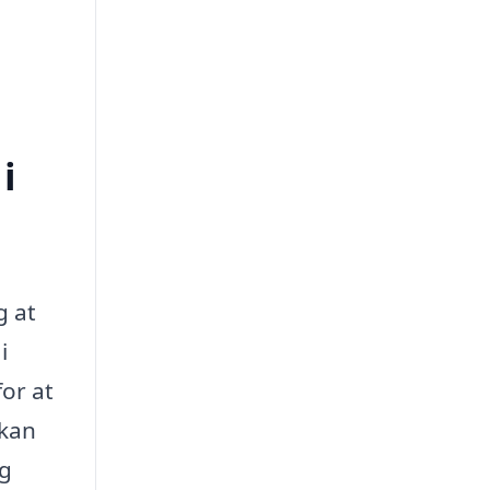
i
g at
i
or at
 kan
og