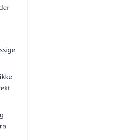
nder
ssige
fikke
fekt
og
fra