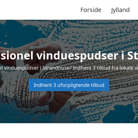
Forside
Jylland
ssionel vinduespudser i S
l vinduespudser i Strandhuse? Indhent 3 tilbud fra lokale 
Indhent 3 uforpligtende tilbud