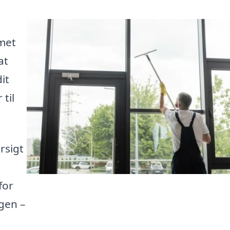
met
at
it
til
rsigt
for
igen –