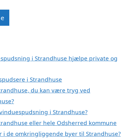
de
espudsning i Strandhuse hjælpe private og
espudsere i Strandhuse
Strandhuse, du kan være tryg ved
huse?
 vinduespudsning i Strandhuse?
Strandhuse eller hele Odsherred kommune
r i de omkringliggende byer til Strandhuse?