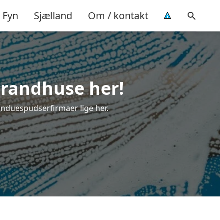
Fyn
Sjælland
Om / kontakt
trandhuse her!
vinduespudserfirmaer lige her.