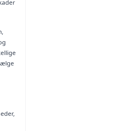
skader
m,
 og
ellige
vælge
heder,