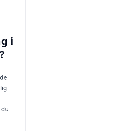
g i
?
åde
lig
t du