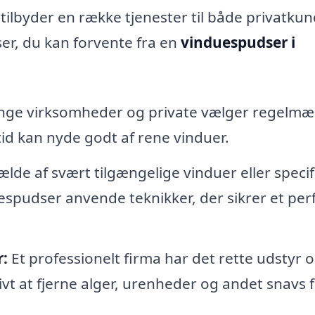
tilbyder en række tjenester til både privatku
ser, du kan forvente fra en
vinduespudser i
ge virksomheder og private vælger regelmæ
tid kan nyde godt af rene vinduer.
lfælde af svært tilgængelige vinduer eller speci
espudser anvende teknikker, der sikrer et per
r:
Et professionelt firma har det rette udstyr 
ivt at fjerne alger, urenheder og andet snavs 