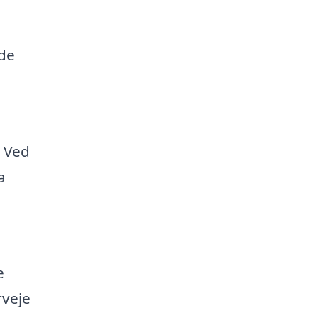
lde
. Ved
a
e
rveje