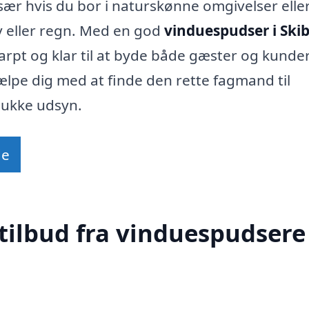
især hvis du bor i naturskønne omgivelser elle
øv eller regn. Med en god
vinduespudser i Ski
skarpt og klar til at byde både gæster og kunde
jælpe dig med at finde den rette fagmand til
mukke udsyn.
de
tilbud fra vinduespudsere 