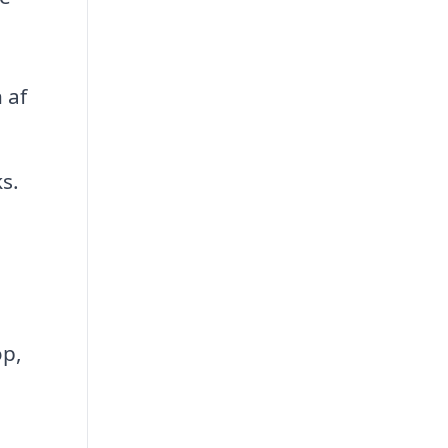
 af
s.
op,