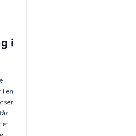
g i
e
 i en
udser
tår
 et
pe