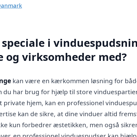
 Danmark
speciale i vinduespudsnin
te og virksomheder med?
inge
kan være en kærkommen løsning for båd
du har brug for hjælp til store vinduespartier
it private hjem, kan en professionel vinduesp
rtise kan de sikre, at dine vinduer altid frems
ikke kun forbedrer æstetikken, men også sikrer
aver, en professionel vinduespudser kan hjæl