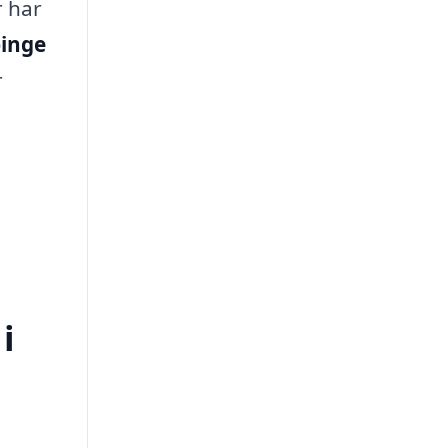
r har
binge
r
i