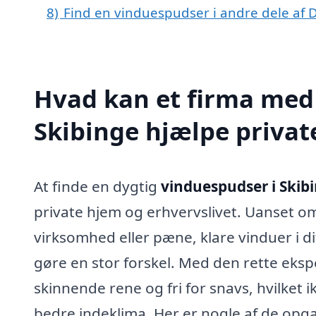
8)
Find en vinduespudser i andre dele af
Hvad kan et firma med 
Skibinge hjælpe priva
At finde en dygtig
vinduespudser i Skib
private hjem og erhvervslivet. Uanset om 
virksomhed eller pæne, klare vinduer i d
gøre en stor forskel. Med den rette ekspe
skinnende rene og fri for snavs, hvilket 
bedre indeklima. Her er nogle af de opg