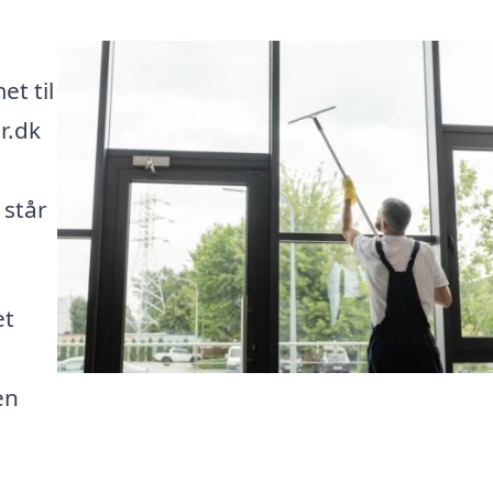
t til
r.dk
 står
et
en
e