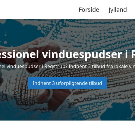
Forside
Jylland
essionel vinduespudser i 
nel vinduespudser i Regstrup? Indhent 3 tilbud fra lokale vi
Indhent 3 uforpligtende tilbud