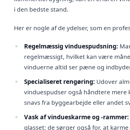
i den bedste stand.
Her er nogle af de ydelser, som en profe
Regelmæssig vinduespudsning:
Man
regelmæssigt, hvilket kan være månedli
vinduerne altid ser pæne og indbyde
Specialiseret rengøring:
Udover almi
vinduespudser også håndtere mere k
snavs fra byggearbejde eller andet sv
Vask af vindueskarme og -rammer:
glasset; de sørger også for, at karm