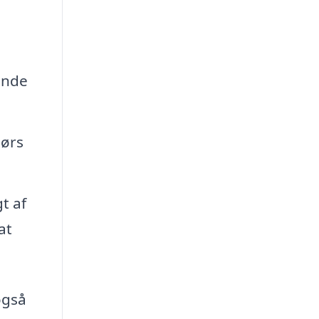
ende
dørs
t af
at
også