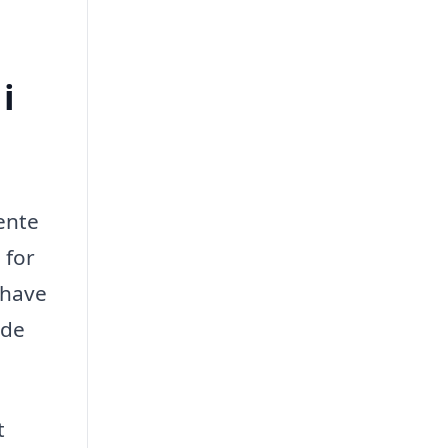
i
hente
 for
 have
ode
t