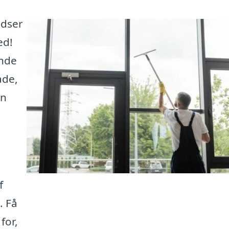
udser
ed!
inde
åde,
en
f
. Få
for,