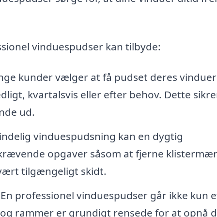
ssionel vinduespudser kan tilbyde:
ge kunder vælger at få pudset deres vinduer
gt, kvartalsvis eller efter behov. Dette sikrer
nde ud.
ndelig vinduespudsning kan en dygtig
rævende opgaver såsom at fjerne klistermær
ært tilgængeligt skidt.
En professionel vinduespudser går ikke kun e
e og rammer er grundigt rensede for at opnå d