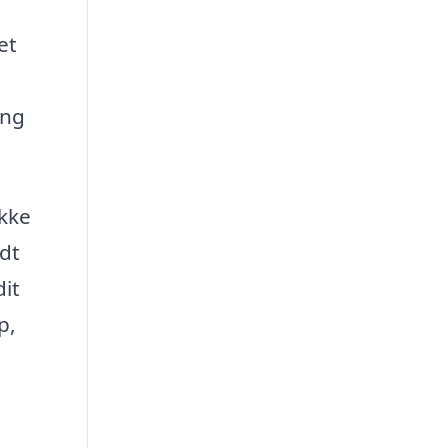
et
ing
ikke
dt
it
p,