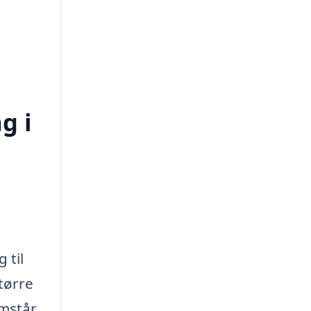
g i
 til
større
emstår