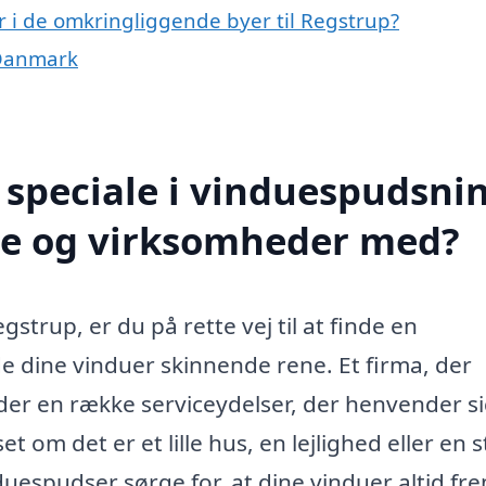
r i de omkringliggende byer til Regstrup?
 Danmark
speciale i vinduespudsnin
te og virksomheder med?
strup, er du på rette vej til at finde en
e dine vinduer skinnende rene. Et firma, der
yder en række serviceydelser, der henvender sig
 om det er et lille hus, en lejlighed eller en 
uespudser sørge for, at dine vinduer altid fr