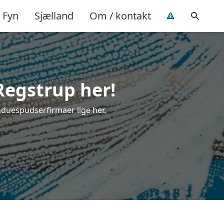
Fyn
Sjælland
Om / kontakt
Regstrup her!
nduespudserfirmaer lige her.