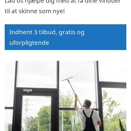
Lad os hjælpe dig med at få dine vinduer
til at skinne som nye!
Indhent 3 tilbud, gratis og
uforpligtende