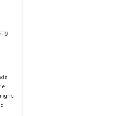
stig
g
nde
de
nligne
ig