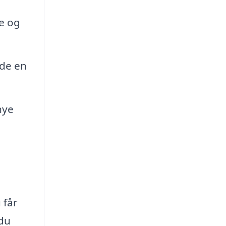
re og
lde en
nye
 får
 du