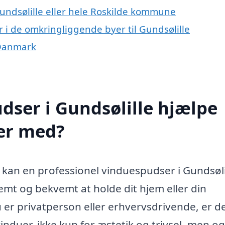
undsølille eller hele Roskilde kommune
 i de omkringliggende byer til Gundsølille
 Danmark
ser i Gundsølille hjælpe
er med?
 kan en professionel vinduespudser i Gundsøli
nemt og bekvemt at holde dit hjem eller din
er privatperson eller erhvervsdrivende, er d
induer, ikke kun for æstetik og trivsel, men o