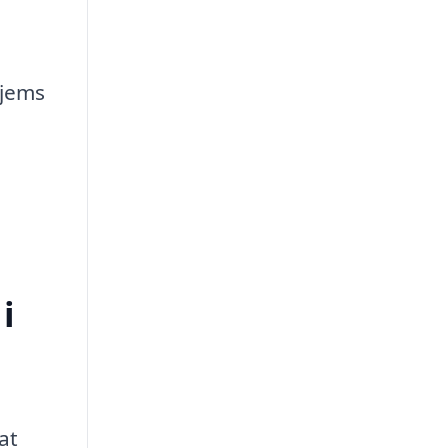
hjems
i
at