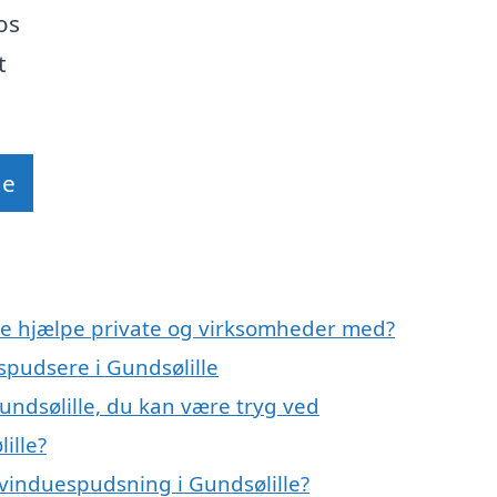
os
t
de
le hjælpe private og virksomheder med?
espudsere i Gundsølille
undsølille, du kan være tryg ved
ille?
vinduespudsning i Gundsølille?