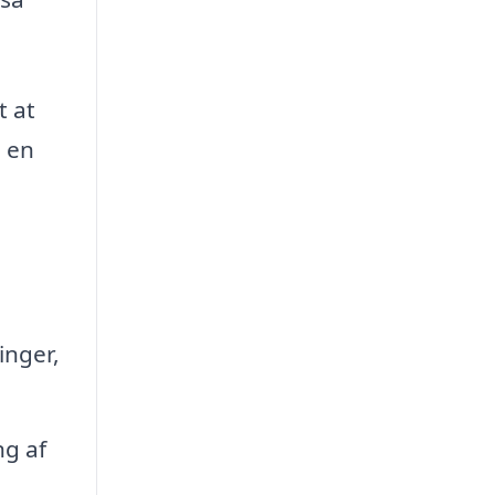
t at
a en
inger,
ng af