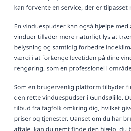
kan forvente en service, der er tilpasset 
En vinduespudser kan også hjælpe med a
vinduer tillader mere naturligt lys at tr
belysning og samtidig forbedre indeklima
værdi i at forlænge levetiden på dine v
rengøring, som en professionel i område
Som en brugervenlig platform tilbyder f
den rette vinduespudser i Gundsølille. D
tilbud fra fagfolk omkring dig, hvilket 
priser og tjenester. Uanset om du har br
aftale, kan du nemt finde den hjælp, du 