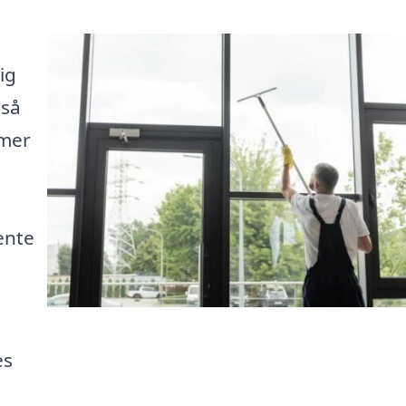
ig
 så
mmer
ente
es