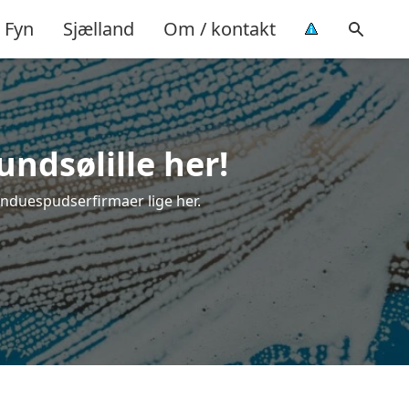
Fyn
Sjælland
Om / kontakt
ndsølille her!
vinduespudserfirmaer lige her.