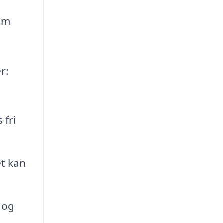
som
r:
 fri
et kan
 og