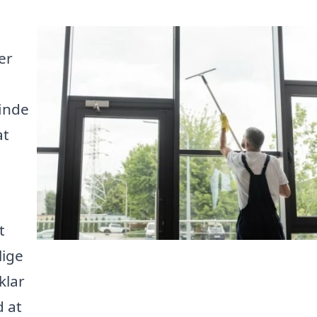
er
finde
at
t
lige
klar
d at