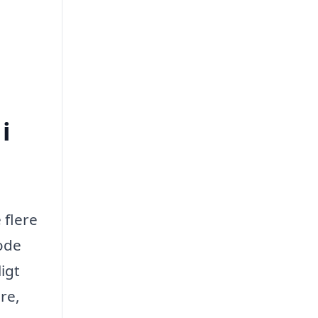
i
 flere
gode
igt
ere,