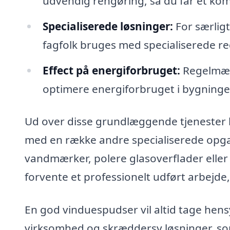
udvendig rengøring, så du får et kom
Specialiserede løsninger:
For særligt
fagfolk bruges med specialiserede re
Effect på energiforbruget:
Regelmæs
optimere energiforbruget i bygninge
Ud over disse grundlæggende tjenester
med en række andre specialiserede opgav
vandmærker, polere glasoverflader eller 
forvente et professionelt udført arbejde,
En god vinduespudser vil altid tage hensyn
virksomhed og skræddersy løsninger, som