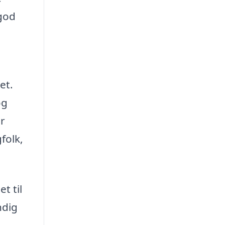
 god
et.
og
er
folk,
t til
ndig