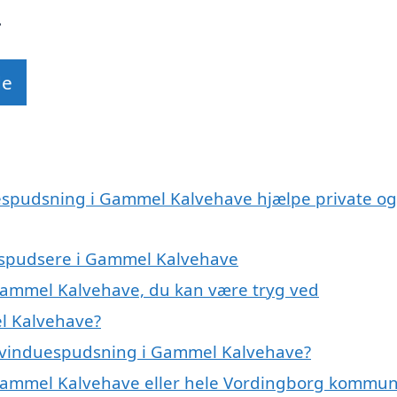
.
de
uespudsning i Gammel Kalvehave hjælpe private og
uespudsere i Gammel Kalvehave
 Gammel Kalvehave, du kan være tryg ved
l Kalvehave?
å vinduespudsning i Gammel Kalvehave?
 Gammel Kalvehave eller hele Vordingborg kommu