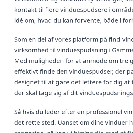
kontakt til flere vinduespudsere i områd
idé om, hvad du kan forvente, både i forho
Som en del af vores platform på find-vin
virksomhed til vinduespudsning i Gammel 
Med muligheden for at anmode om tre gra
effektivt finde den vinduespudser, der pa
designet til at gøre det lettere for dig a
der skal tage sig af dit vinduespudsnings
Så hvis du leder efter en professionel 
det rette sted. Uanset om dine vinduer h
rengøring, så kan vi hjælpe dig med at fi