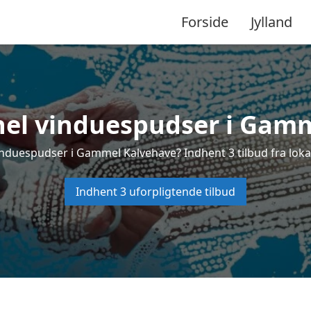
Forside
Jylland
nel vinduespudser i Gam
induespudser i Gammel Kalvehave? Indhent 3 tilbud fra loka
Indhent 3 uforpligtende tilbud