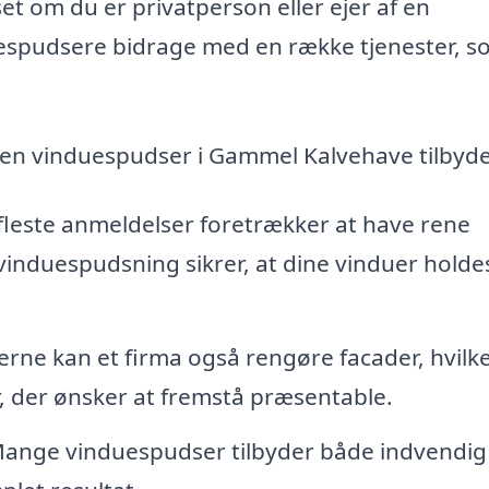
et om du er privatperson eller ejer af en
uespudsere bidrage med en række tjenester, 
m en vinduespudser i Gammel Kalvehave tilbyde
leste anmeldelser foretrækker at have rene
vinduespudsning sikrer, at dine vinduer holdes
rne kan et firma også rengøre facader, hvilk
r, der ønsker at fremstå præsentable.
ange vinduespudser tilbyder både indvendig