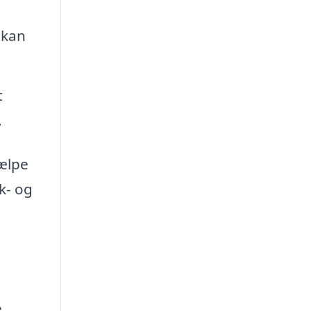
 kan
t
.
ælpe
k- og
e