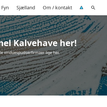
Fyn
Sjælland
Om / kontakt
mel Kalvehave her!
le vinduespudserfirmaer lige her.