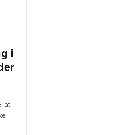
e
g i
der
, at
ke