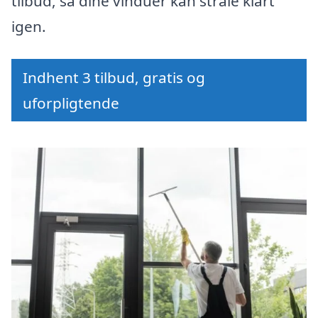
tilbud, så dine vinduer kan stråle klart
igen.
Indhent 3 tilbud, gratis og
uforpligtende