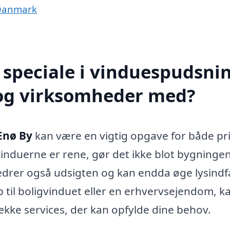
 Danmark
speciale i vinduespudsnin
 og virksomheder med?
Enø By
kan være en vigtig opgave for både pr
induerne er rene, gør det ikke blot bygninge
drer også udsigten og kan endda øge lysindf
 til boligvinduet eller en erhvervsejendom, k
ække services, der kan opfylde dine behov.