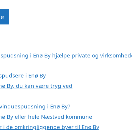
de
espudsning i Enø By hjælpe private og virksomhed
espudsere i Enø By
nø By, du kan være tryg ved
?
 vinduespudsning i Enø By?
Enø By eller hele Næstved kommune
 i de omkringliggende byer til Enø By