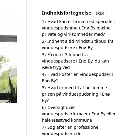
Indholdsfortegnelse
skjul
1)
Hvad kan et firma med speciale i
vinduespudsning i Enø By hjælpe
private og virksomheder med?
2)
Indhent altid mindst 3 tilbud fra
vinduespudsere i Enø By
3)
Få nemt 3 tilbud fra
vinduespudsere i Enø By, du kan
være tryg ved
4)
Hvad koster en vinduespudser i
Enø By?
5)
Hvad er med til at bestemme
prisen på vinduespudsning i Enø
By?
6)
Oversigt over
vinduespudserfirmaer i Enø By eller
hele Næstved kommune
7)
Søg efter en professionel
vinduespudser i de