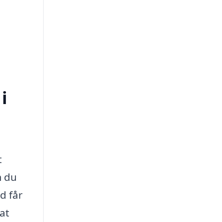
i
t
m du
d får
at