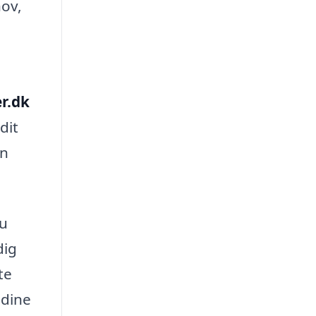
hov,
r.dk
dit
an
du
dig
te
 dine