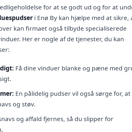
dligeholdelse for at se godt ud og for at und
duespudser
i Enø By kan hjælpe med at sikre, 
dover kan firmaet også tilbyde specialiserede
vinduer. Her er nogle af de tjenester, du kan
ser:
digt:
Få dine vinduer blanke og pæne med gr
igt.
mmer:
En pålidelig pudser vil også sørge for, at
avs og støv.
navs og affald fjernes, så du slipper for
.