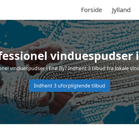
Forside
Jylland
fessionel vinduespudser i
onel vinduespudser i Enø By? Indhent 3 tilbud fra lokale vin
Indhent 3 uforpligtende tilbud