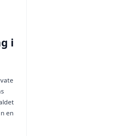
g i
ivate
ns
aldet
an en