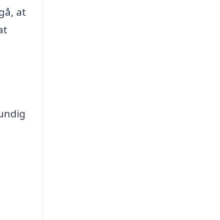
gå, at
at
undig