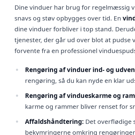
Dine vinduer har brug for regelmæssig ve
snavs og støv opbygges over tid. En
vin
dine vinduer forbliver i top stand. Deru
tjenester, der går ud over blot at pudse 
forvente fra en professionel vinduespud
Rengøring af vinduer ind- og udven
rengøring, så du kan nyde en klar uds
Rengøring af vindueskarme og ra
karme og rammer bliver renset for sn
Affaldshåndtering:
Det overflødige s
bekymringerne omkring rengøringen