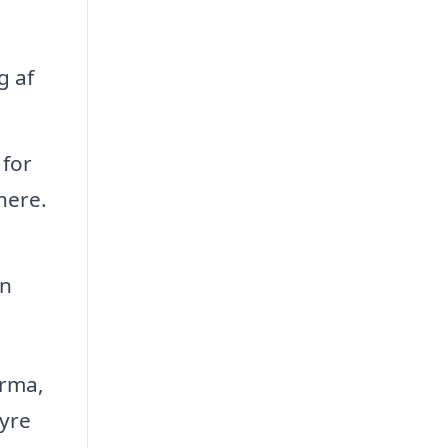
g af
 for
nere.
in
irma,
hyre