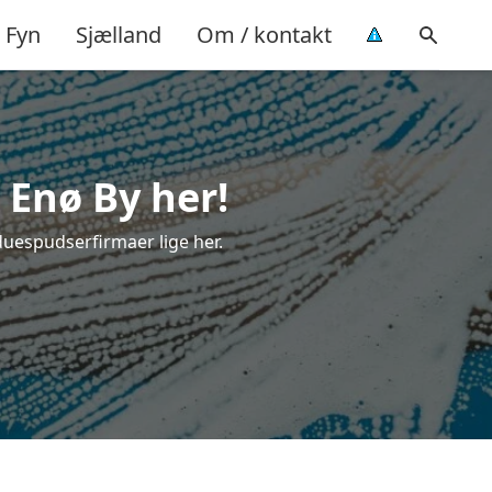
Fyn
Sjælland
Om / kontakt
 Enø By her!
duespudserfirmaer lige her.