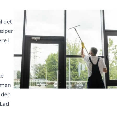
l det
jælper
re i
ke
, men
e den
 Lad