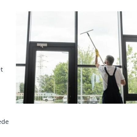
t
ede