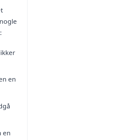
et
 nogle
:
ikker
en en
ndgå
n en