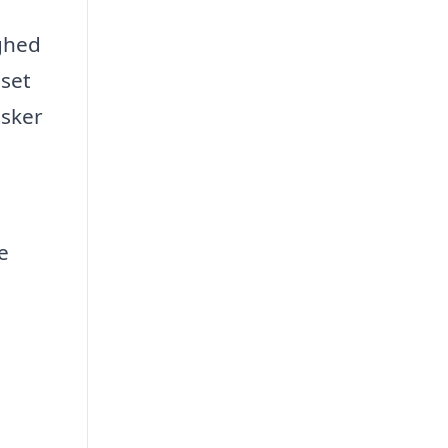
ighed
nset
nsker
e