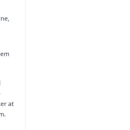
rne,
 dem
l
e
er at
m.