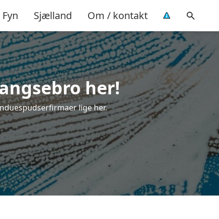
Fyn
Sjælland
Om / kontakt
Bangsebro her!
induespudserfirmaer lige her.