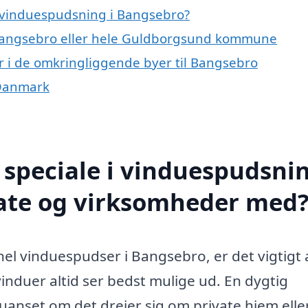
 vinduespudsning i Bangsebro?
 Bangsebro eller hele Guldborgsund kommune
r i de omkringliggende byer til Bangsebro
 Danmark
speciale i vinduespudsnin
ate og virksomheder med
nel vinduespudser i Bangsebro, er det vigtigt 
vinduer altid ser bedst mulige ud. En dygtig
uanset om det drejer sig om private hjem elle