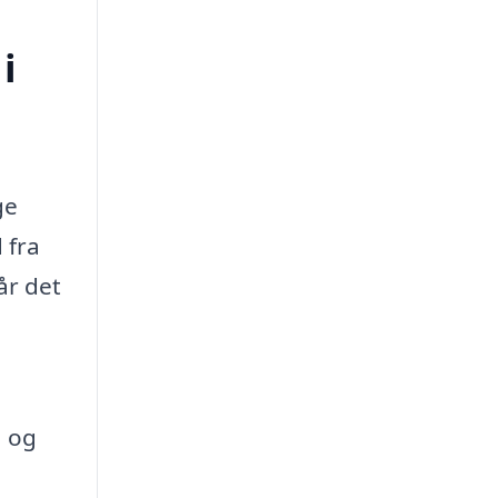
i
ge
 fra
år det
, og