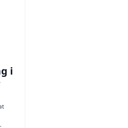
g i
?
at
r