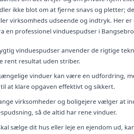
er ikke blot om at fjerne snavs og pletter; d
ller virksomheds udseende og indtryk. Her er
fra en professionel vinduespudser i Bangsebro
ygtig vinduespudser anvender de rigtige tekn
 rent resultat uden striber.
gængelige vinduer kan være en udfordring, m
til at klare opgaven effektivt og sikkert.
nge virksomheder og boligejere vælger at i
spudsning, så de altid har rene vinduer.
kal sælge dit hus eller leje en ejendom ud, ka