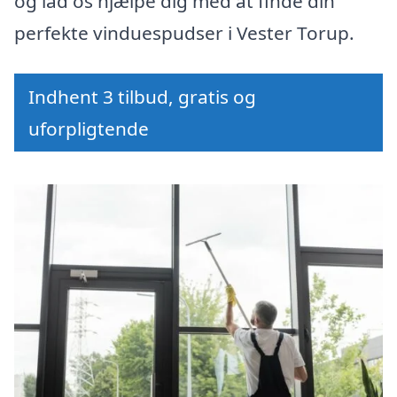
og lad os hjælpe dig med at finde din
perfekte vinduespudser i Vester Torup.
Indhent 3 tilbud, gratis og
uforpligtende