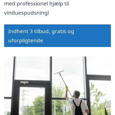
med professionel hjælp til
vinduespudsning!
Indhent 3 tilbud, gratis og
uforpligtende