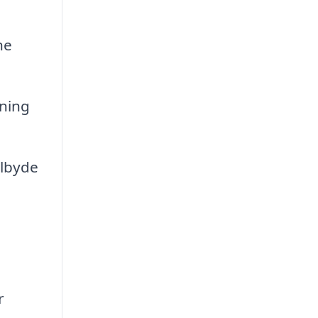
ne
sning
ilbyde
r