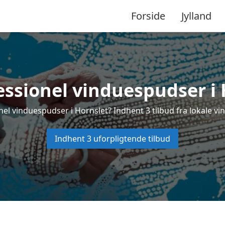
Forside
Jylland
essionel vinduespudser i 
nel vinduespudser i Hornslet? Indhent 3 tilbud fra lokale vi
Indhent 3 uforpligtende tilbud