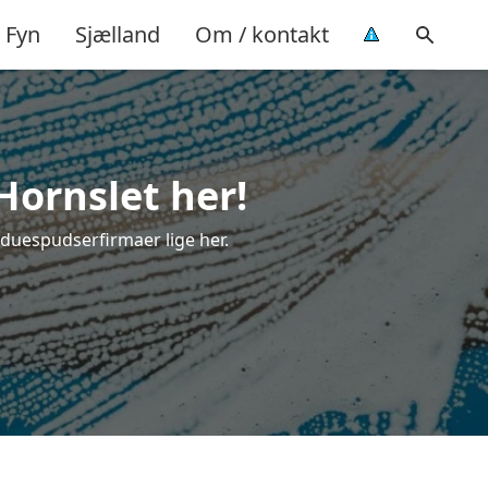
Fyn
Sjælland
Om / kontakt
Hornslet her!
nduespudserfirmaer lige her.