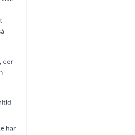
t
så
, der
an
ltid
ke har