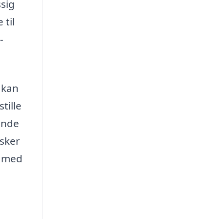
ssig
 til
-
 kan
tille
finde
nsker
k med