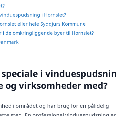
t?
 vinduespudsning i Hornslet?
Hornslet eller hele Syddjurs Kommune
 i de omkringliggende byer til Hornslet?
 Danmark
speciale i vinduespudsnin
te og virksomheder med?
omhed i området og har brug for en pålidelig
ette sted. En professionel vinduespudsning er