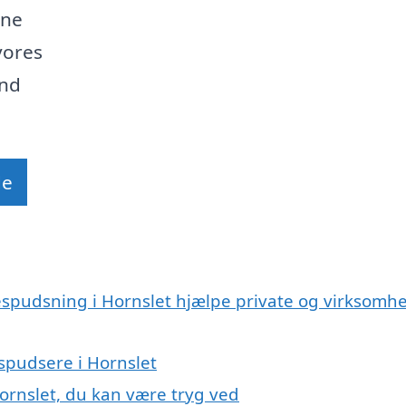
ine
vores
ind
de
espudsning i Hornslet hjælpe private og virksomh
espudsere i Hornslet
ornslet, du kan være tryg ved