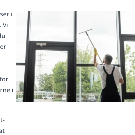
ser i
 Vi
du
der
for
rne i
t-
at