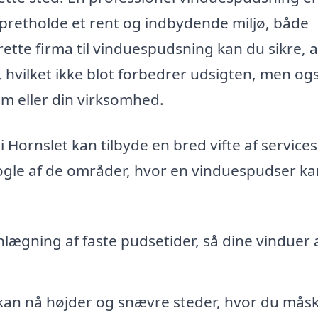
t opretholde et rent og indbydende miljø, både
tte firma til vinduespudsning kan du sikre, a
, hvilket ikke blot forbedrer udsigten, men og
em eller din virksomhed.
 Hornslet kan tilbyde en bred vifte af services
nogle af de områder, hvor en vinduespudser k
lægning af faste pudsetider, så dine vinduer a
kan nå højder og snævre steder, hvor du mås