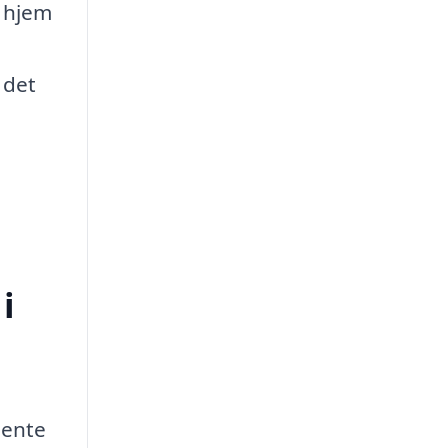
t hjem
 det
i
hente