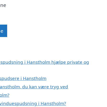
ine
de
espudsning i Hanstholm hjælpe private og
uespudsere i Hanstholm
Hanstholm, du kan være tryg ved
holm?
 vinduespudsning i Hanstholm?