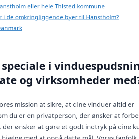
Hanstholm eller hele Thisted kommune
r i de omkringliggende byer til Hanstholm?
 Danmark
speciale i vinduespudsnin
vate og virksomheder med
es mission at sikre, at dine vinduer altid er
m du er en privatperson, der ønsker at forb
 der ønsker at gøre et godt indtryk på dine k
 hjælpe med at opnå dette mål. Vores fagfolk 