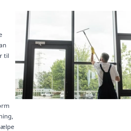
e
kan
 til
orm
ning,
hjælpe