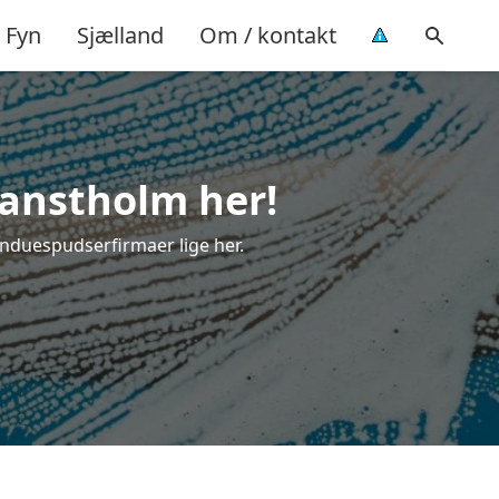
Fyn
Sjælland
Om / kontakt
Hanstholm her!
induespudserfirmaer lige her.