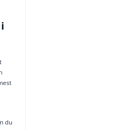
i
t
n
 mest
an du