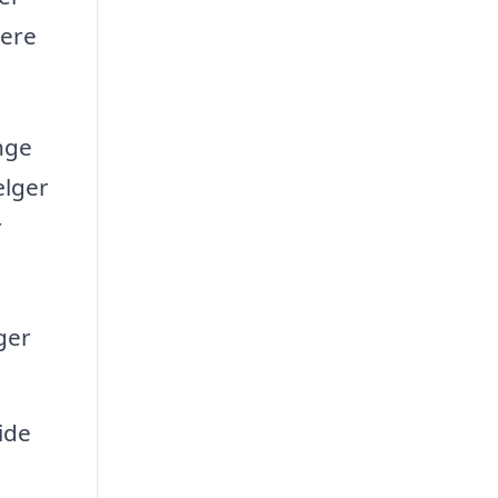
tere
nge
ælger
r
ger
ide