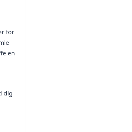
er for
amle
ffe en
d dig