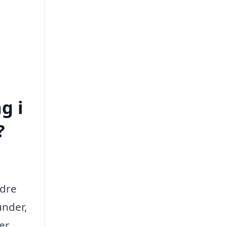
g i
?
edre
under,
er