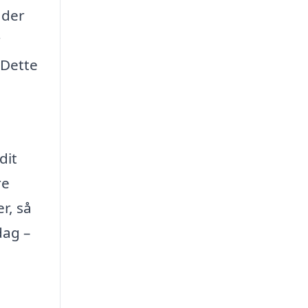
 der
r
 Dette
dit
re
r, så
dag –