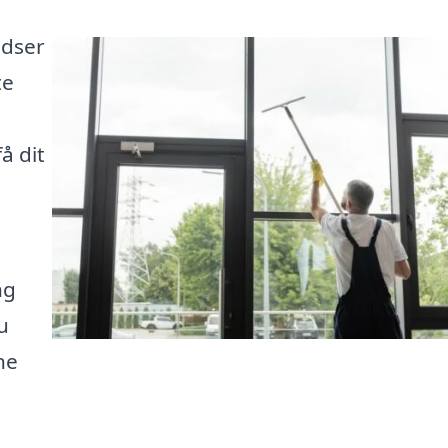
udser
te
å dit
ng
u
ine