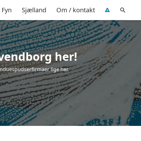
Fyn
Sjælland
Om / kontakt
Svendborg her!
induespudserfirmaer lige her.