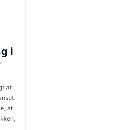
g i
?
gt at
anset
e, at
ikken,