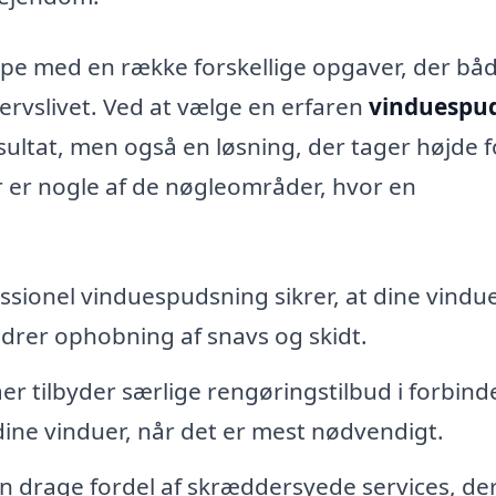
pe med en række forskellige opgaver, der bå
ervslivet. Ved at vælge en erfaren
vinduespud
sultat, men også en løsning, der tager højde f
er er nogle af de nøgleområder, hvor en
ssionel vinduespudsning sikrer, at dine vindu
indrer ophobning af snavs og skidt.
r tilbyder særlige rengøringstilbud i forbind
dine vinduer, når det er mest nødvendigt.
 drage fordel af skræddersyede services, de