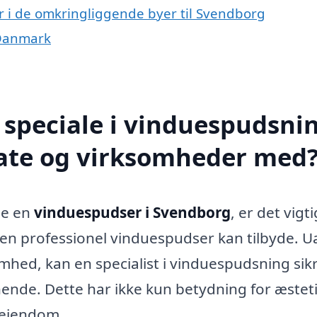
r i de omkringliggende byer til Svendborg
 Danmark
speciale i vinduespudsnin
ate og virksomheder med
de en
vinduespudser i Svendborg
, er det vigti
en professionel vinduespudser kan tilbyde. U
omhed, kan en specialist i vinduespudsning sikr
nende. Dette har ikke kun betydning for æstet
 ejendom.