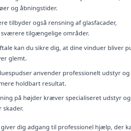
jøer og åbningstider.
e tilbyder også rensning af glasfacader,
 sværere tilgængelige områder.
tale kan du sikre dig, at dine vinduer bliver p
ver glemt.
duespudser anvender professionelt udstyr og
 mere holdbart resultat.
ing på højder kræver specialiseret udstyr og
r skader.
giver dig adgang til professionel hjælp, der k