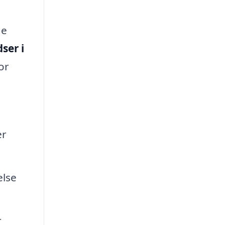
de
ser i
or
er
else
r