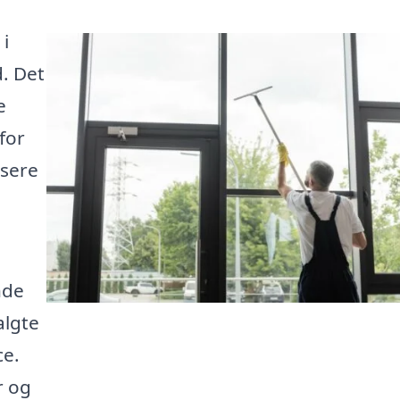
i
d. Det
e
for
dsere
nde
algte
ce.
r og