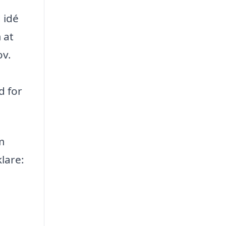
 idé
 at
ov.
d for
m
lare: