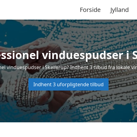
Forside
Jylland
ssionel vinduespudser i 
el vinduespudser i Skellerup? Indhent 3 tilbud fra lokale v
Indhent 3 uforpligtende tilbud