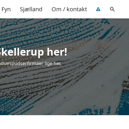
Fyn
Sjælland
Om / kontakt
Skellerup her!
induespudserfirmaer lige her.