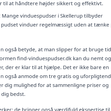
til at håndtere højder sikkert og effektivt.
:
Mange vinduespudser i Skellerup tilbyder
 pudset vinduer regelmæssigt uden at tænke
an også betyde, at man slipper for at bruge ti
tformen find-vinduespudser.dk kan du nemt o
 der er klar til at hjælpe. Det er ikke bare en
kan også anmode om tre gratis og uforpligten
iver dig mulighed for at sammenligne priser og
 dig bedst.
ker; de bringer også værdifuld ekspertise til