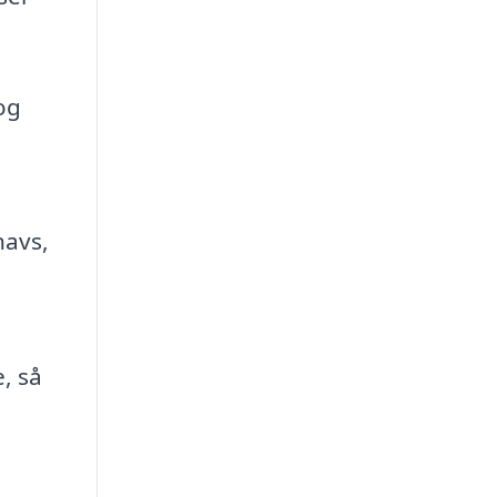
og
navs,
, så