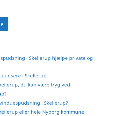
de
espudsning i Skellerup hjælpe private og
espudsere i Skellerup
kellerup, du kan være tryg ved
up?
vinduespudsning i Skellerup?
Skellerup eller hele Nyborg kommune