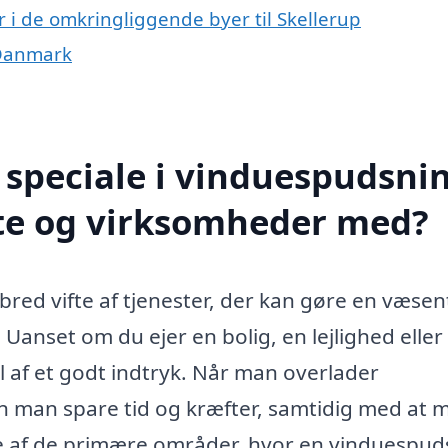
 i de omkringliggende byer til Skellerup
 Danmark
speciale i vinduespudsnin
ate og virksomheder med?
bred vifte af tjenester, der kan gøre en væsen
 Uanset om du ejer en bolig, en lejlighed eller
l af et godt indtryk. Når man overlader
an man spare tid og kræfter, samtidig med at 
gle af de primære områder, hvor en vinduespud