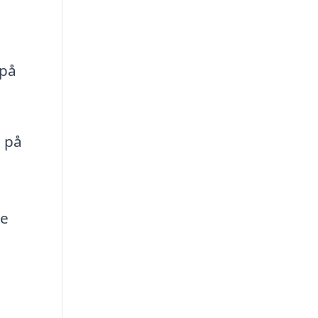
 på
d på
g
de