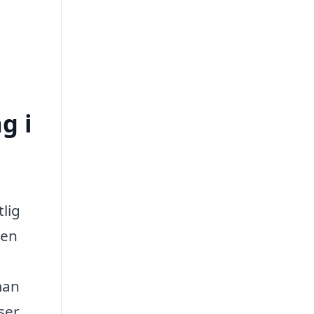
g i
tlig
 en
man
ser