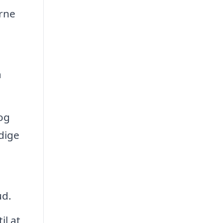
rne
,
å
og
dige
ud.
l at