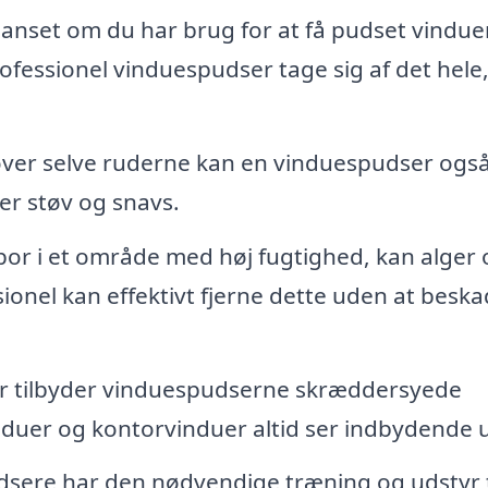
anset om du har brug for at få pudset vindue
ofessionel vinduespudser tage sig af det hele
er selve ruderne kan en vinduespudser ogs
r støv og snavs.
bor i et område med høj fugtighed, kan alger 
ionel kan effektivt fjerne dette uden at beska
r tilbyder vinduespudserne skræddersyede
vinduer og kontorvinduer altid ser indbydende 
sere har den nødvendige træning og udstyr ti