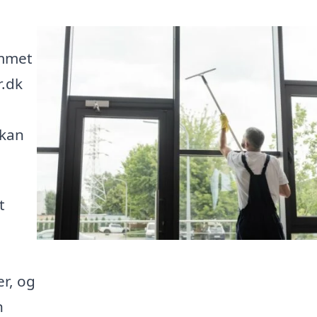
ommet
r.dk
 kan
t
r, og
n