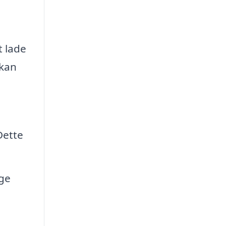
t lade
 kan
Dette
ige