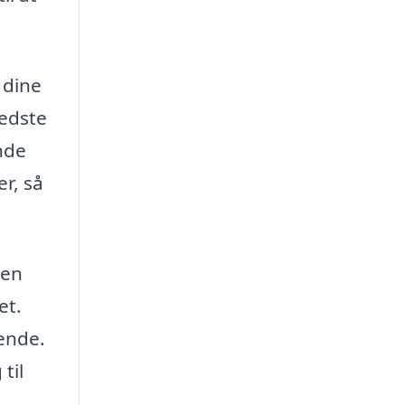
 dine
bedste
ende
r, så
men
et.
dende.
til