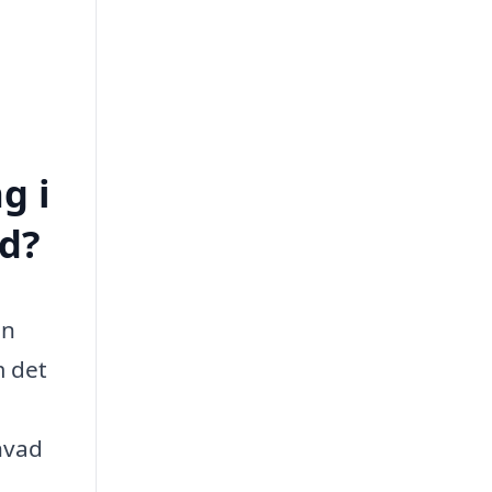
g i
d?
En
m det
hvad