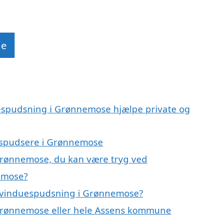
de
uespudsning i Grønnemose hjælpe private og
uespudsere i Grønnemose
 Grønnemose, du kan være tryg ved
emose?
å vinduespudsning i Grønnemose?
 Grønnemose eller hele Assens kommune