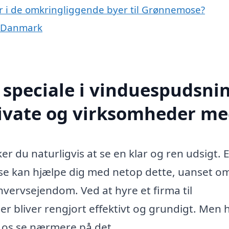
r i de omkringliggende byer til Grønnemose?
f Danmark
speciale i vinduespudsnin
ivate og virksomheder me
er du naturligvis at se en klar og ren udsigt. 
e kan hjælpe dig med netop dette, uanset o
rhvervsejendom. Ved at hyre et firma til
er bliver rengjort effektivt og grundigt. Men 
d os se nærmere på det.