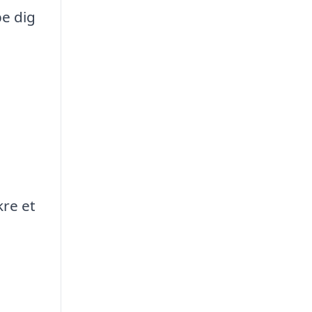
pe dig
kre et