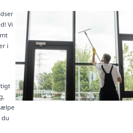
udser
d! Vi
emt
r i
tigt
g,
hjælpe
å du