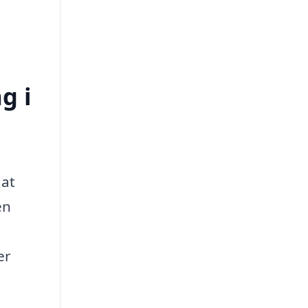
g i
 at
en
er