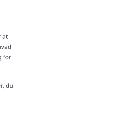
 at
 hvad
g for
r, du