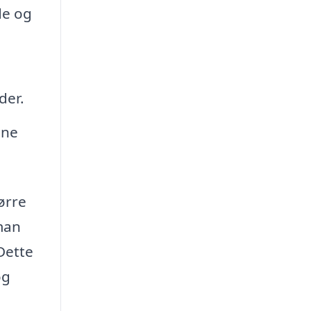
de og
der.
ine
ørre
 man
 Dette
og