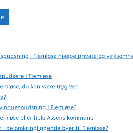
de
espudsning i Flemløse hjælpe private og virksomh
espudsere i Flemløse
lemløse, du kan være tryg ved
se?
 vinduespudsning i Flemløse?
Flemløse eller hele Assens kommune
 i de omkringliggende byer til Flemløse?